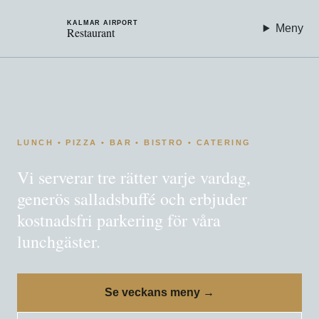
KALMAR AIRPORT
Meny
Restaurant
LUNCH • PIZZA • BAR • BISTRO • CATERING
Vi serverar tre rätter varje vardag,
generös salladsbuffé och erbjuder
kostnadsfri parkering för våra
lunchgäster.
Se veckans meny →