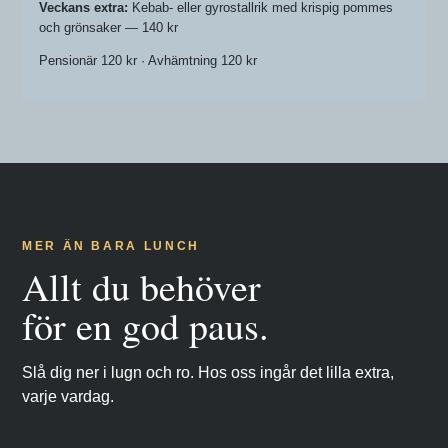
Veckans extra:
Kebab- eller gyrostallrik med krispig pommes
och grönsaker — 140 kr
Pensionär 120 kr · Avhämtning 120 kr
MER ÄN BARA LUNCH
Allt du behöver
för en god paus.
Slå dig ner i lugn och ro. Hos oss ingår det lilla extra,
varje vardag.